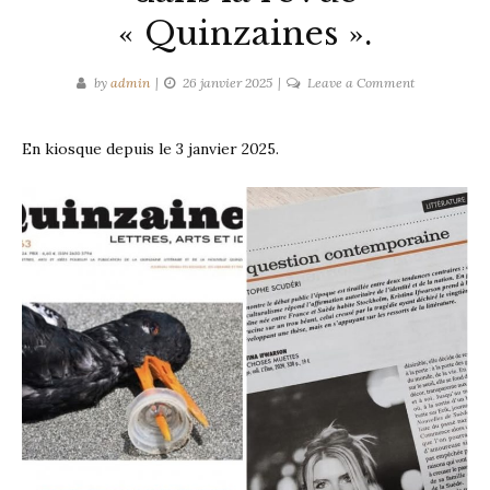
« Quinzaines ».
on
by
admin
26 janvier 2025
Leave a Comment
Les
« Choses
En kiosque depuis le 3 janvier 2025.
muettes »
dans
la
revue
« Quinzaines