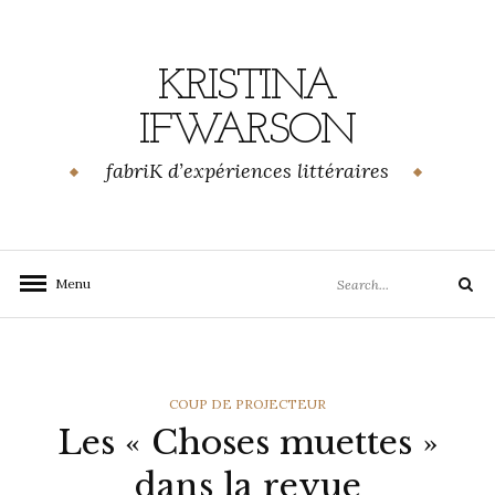
Skip
to
content
KRISTINA
IFWARSON
fabriK d’expériences littéraires
Search
Menu
Search
for:
CATEGORIES
COUP DE PROJECTEUR
Les « Choses muettes »
dans la revue