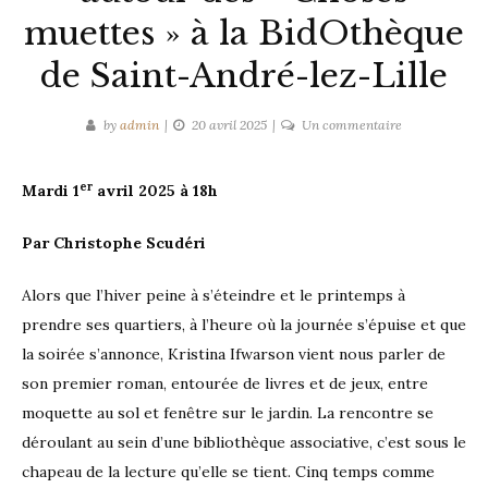
muettes » à la BidOthèque
de Saint-André-lez-Lille
sur
by
admin
20 avril 2025
Un commentaire
Rencontre
littéraire
er
Mardi 1
avril 2025 à 18h
autour
des
Par Christophe Scudéri
« Choses
muettes »
Alors que l’hiver peine à s’éteindre et le printemps à
à
la
prendre ses quartiers, à l’heure où la journée s’épuise et que
BidOthèque
la soirée s’annonce, Kristina Ifwarson vient nous parler de
de
son premier roman, entourée de livres et de jeux, entre
Saint-
moquette au sol et fenêtre sur le jardin. La rencontre se
André-
déroulant au sein d’une bibliothèque associative, c’est sous le
lez-
chapeau de la lecture qu’elle se tient. Cinq temps comme
Lille