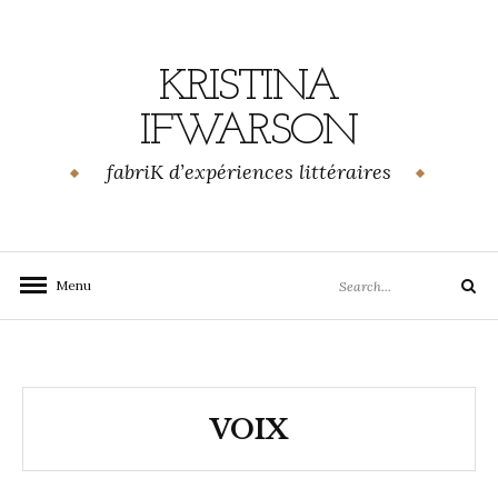
Skip
to
content
KRISTINA
IFWARSON
fabriK d’expériences littéraires
Search
Menu
Search
for:
VOIX