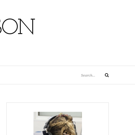
SON
Search
Search
for: