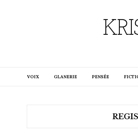
Skip
to
content
KR
VOIX
GLANERIE
PENSÉE
FICTI
REGI